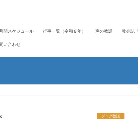
月間スケジュール
行事一覧（令和８年）
声の教話
教会誌
問い合わせ
do
ブログ教話